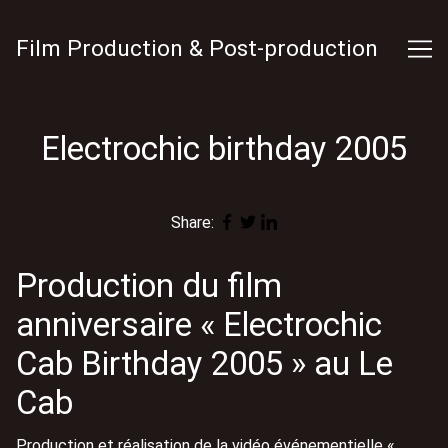
Skip
to
Film Production & Post-production
Content
Electrochic birthday 2005
Share:
Production du film
anniversaire « Electrochic
Cab Birthday 2005 » au
Le
Cab
Production et réalisation de la vidéo événementielle «