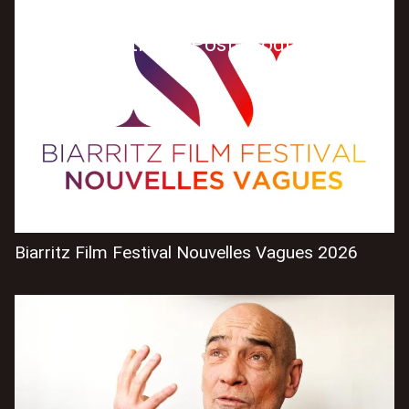
Skip
to
Film Production & Post-production
Content
Biarritz Film Festival Nouvelles Vagues 2026