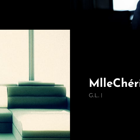
MlleChér
G.L.