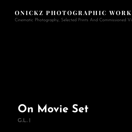
ONICKZ PHOTOGRAPHIC WORK
Cinematic Photography, Selected Prints And Commissioned Vi
On Movie Set
G.L.