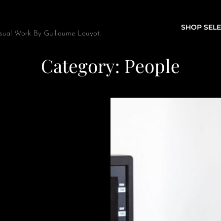
SHOP SELE
sual Work By Guillaume Louyot.
Category:
People