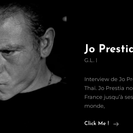
Jo Presti
G.L.
Interview de Jo P
Thaï. Jo Prestia n
France jusqu’à se
monde,
Jo
Click Me !
Prest