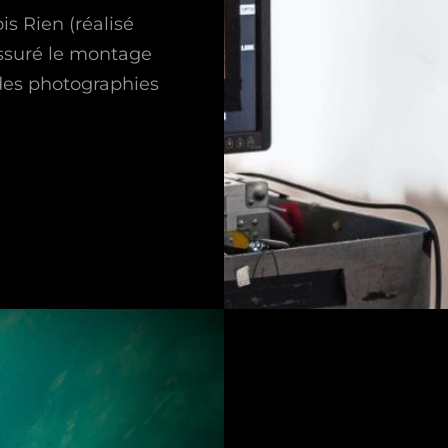
s Rien (réalisé
 assuré le montage
 des photographies