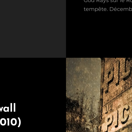
God Rays sur le Ro
tempête. Décemb
wall
2010)