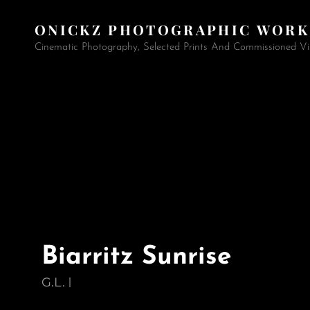
ONICKZ PHOTOGRAPHIC WORK
Cinematic Photography, Selected Prints And Commissioned Vi
Biarritz Sunrise
G.L.