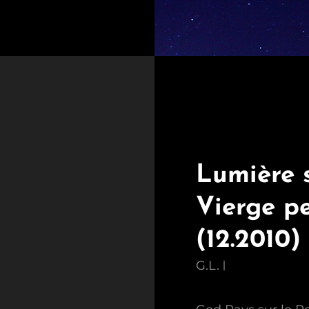
Lumière s
Vierge p
(12.2010)
G.L.