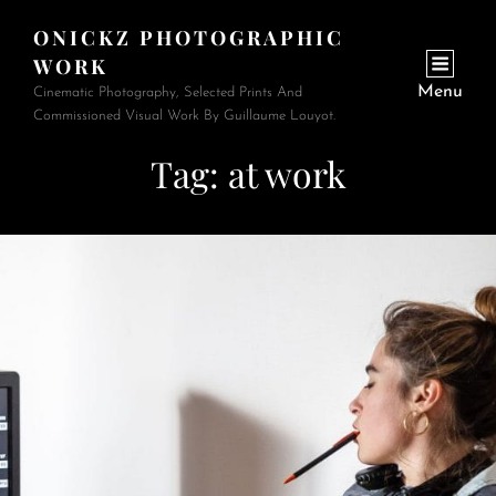
ONICKZ PHOTOGRAPHIC
WORK
Menu
Cinematic Photography, Selected Prints And
Commissioned Visual Work By Guillaume Louyot.
Tag:
at work