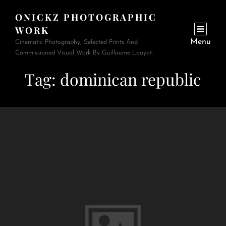
ONICKZ PHOTOGRAPHIC
WORK
Menu
Cinematic Photography, Selected Prints And
Commissioned Visual Work By Guillaume Louyot.
Tag:
dominican republic