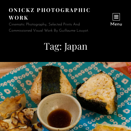
ONICKZ PHOTOGRAPHIC
WORK
Menu
Cinematic Photography, Selected Prints And
Commissioned Visual Work By Guillaume Louyot.
Tag:
Japan