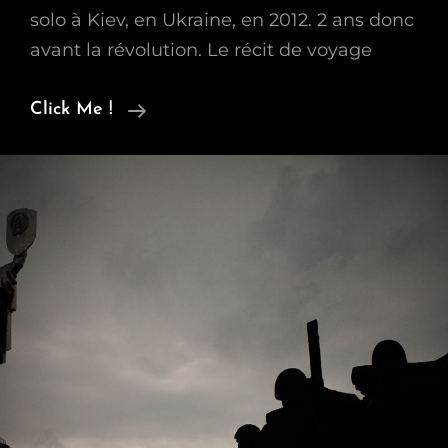
solo à Kiev, en Ukraine, en 2012. 2 ans donc
avant la révolution. Le récit de voyage
Ukraine
Click Me !
–
2
Ans
Avant
La
Révolution
De
2014