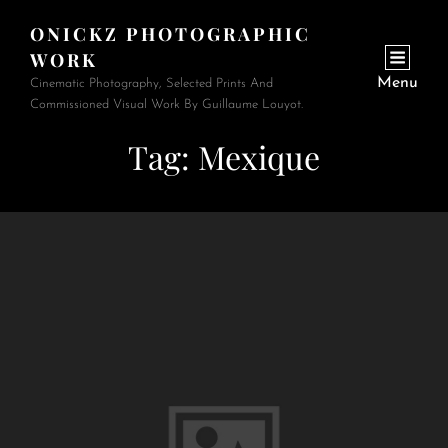
ONICKZ PHOTOGRAPHIC
WORK
Menu
Cinematic Photography, Selected Prints And
Commissioned Visual Work By Guillaume Louyot.
Tag:
Mexique