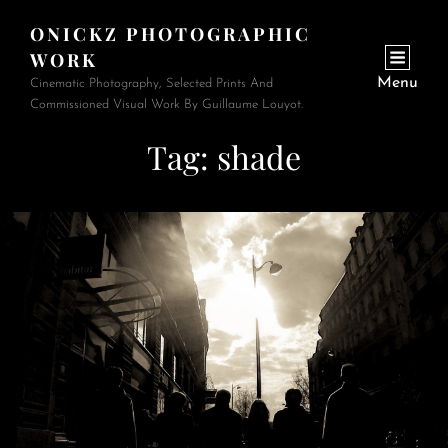
ONICKZ PHOTOGRAPHIC
WORK
Menu
Cinematic Photography, Selected Prints And
Commissioned Visual Work By Guillaume Louyot.
Tag:
shade