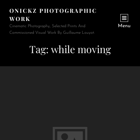
ONICKZ PHOTOGRAPHIC
WORK
Menu
Cinematic Photography, Selected Prints And
Commissioned Visual Work By Guillaume Louyot.
Tag:
while moving