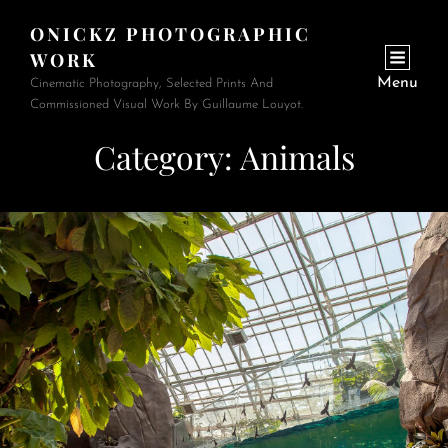
ONICKZ PHOTOGRAPHIC
WORK
Menu
Cinematic Photography, Selected Prints And
Commissioned Visual Work By Guillaume Louyot.
Category:
Animals