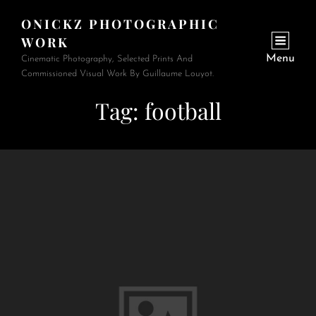
ONICKZ PHOTOGRAPHIC
WORK
Menu
Cinematic Photography, Selected Prints And
Commissioned Visual Work By Guillaume Louyot.
Tag:
football