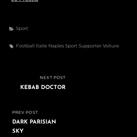
Categories
Sport
Tags,
Football
Italie
Naples
Sport
Supporter
Voiture
Post
NEXT POST
NEXT
navigation
POST
KEBAB DOCTOR
PREV POST
PREVIOUS
POST
DARK PARISIAN
SKY