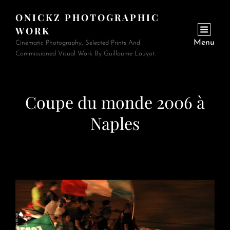
ONICKZ PHOTOGRAPHIC
WORK
Menu
Cinematic Photography, Selected Prints And
Commissioned Visual Work By Guillaume Louyot.
Coupe du monde 2006 à
Naples