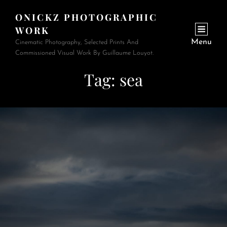
ONICKZ PHOTOGRAPHIC
WORK
Menu
Cinematic Photography, Selected Prints And
Commissioned Visual Work By Guillaume Louyot.
Tag:
sea