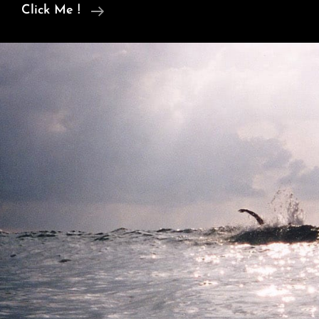
Italia
Click Me !
–
Puglia
–
Soon!