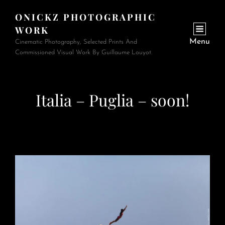
ONICKZ PHOTOGRAPHIC
WORK
Menu
Cinematic Photography, Selected Prints And
Commissioned Visual Work By Guillaume Louyot.
Italia – Puglia – soon!