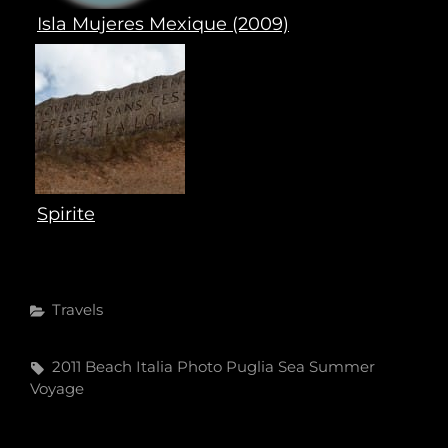
Isla Mujeres Mexique (2009)
Spirite
Categories
Travels
Tags,
2011
Beach
Italia
Photo
Puglia
Sea
Summer
Voyage