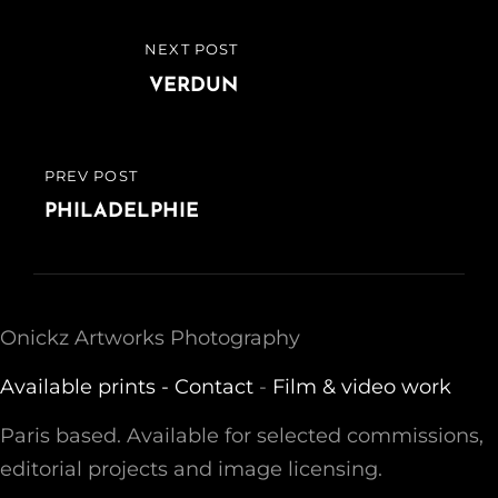
Post
NEXT POST
NEXT
navigation
POST
VERDUN
PREV POST
PREVIOUS
POST
PHILADELPHIE
Onickz Artworks Photography
Available prints -
Contact
-
Film & video work
Paris based. Available for selected commissions,
editorial projects and image licensing.