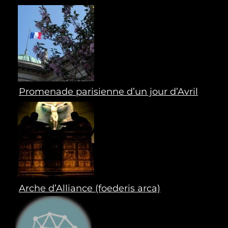
Promenade parisienne d’un jour d’Avril
Arche d’Alliance (foederis arca)