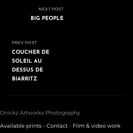
Post
NEXT POST
NEXT
navigation
POST
BIG PEOPLE
PREV POST
PREVIOUS
POST
COUCHER DE
SOLEIL AU
DESSUS DE
BIARRITZ
Onickz Artworks Photography
Available prints -
Contact
-
Film & video work