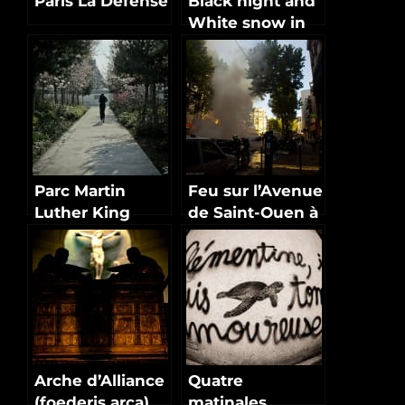
Paris La Défense
Black night and
White snow in
Paris
Parc Martin
Feu sur l’Avenue
Luther King
de Saint-Ouen à
Paris
Paris
Arche d’Alliance
Quatre
(foederis arca)
matinales