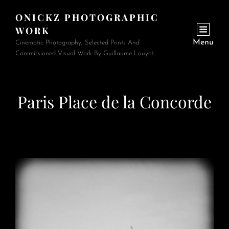
ONICKZ PHOTOGRAPHIC
WORK
Menu
Cinematic Photography, Selected Prints And
Commissioned Visual Work By Guillaume Louyot.
Paris Place de la Concorde