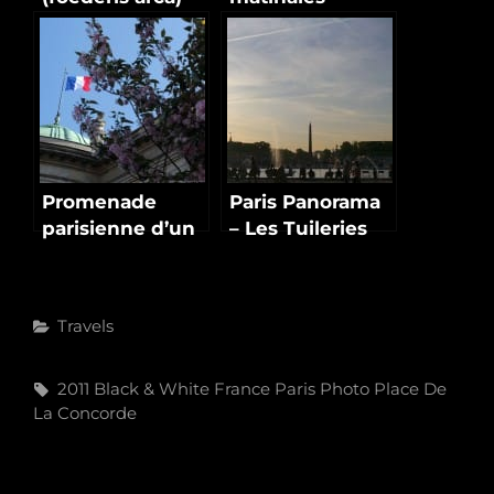
Promenade
Paris Panorama
parisienne d’un
– Les Tuileries
jour d’Avril
en fin de
journée
Categories
Travels
Tags,
2011
Black & White
France
Paris
Photo
Place De
La Concorde