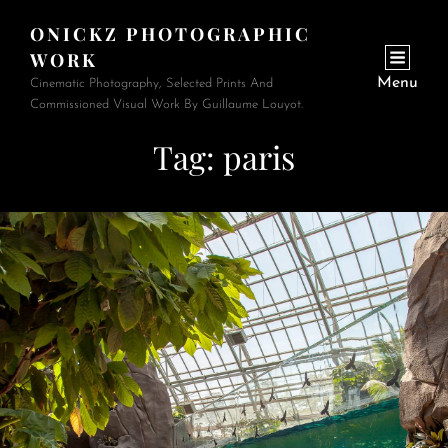
ONICKZ PHOTOGRAPHIC
WORK
Menu
Cinematic Photography, Selected Prints And
Commissioned Visual Work By Guillaume Louyot.
Tag:
paris